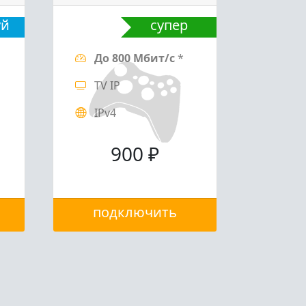
уй
супер
До 800 Мбит/с
*
TV IP
IPv4
900 ₽
подключить