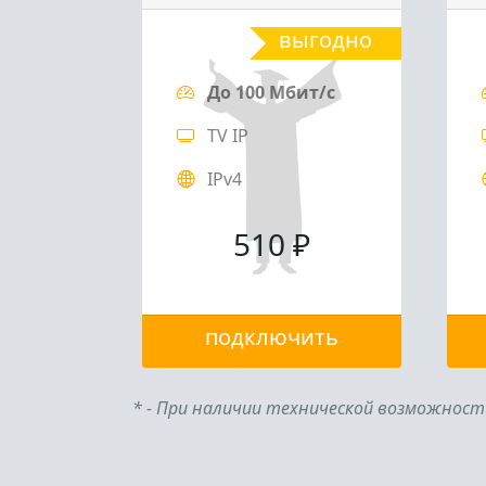
выгодно
До 100 Мбит/с
TV IP
IPv4
510 ₽
подключить
* - При наличии технической возможност