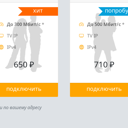
хит
попроб
До 300 Мбит/с
*
До 500 Мбит/с
*
TV IP
TV IP
IPv4
IPv4
650 ₽
710 ₽
подключить
подключить
и по вашему адресу