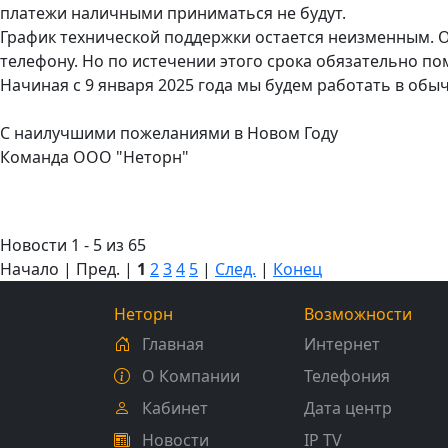
платежи наличными приниматься не будут.
График технической поддержки остается неизменным. Од
телефону. Но по истечении этого срока обязательно 
Начиная с 9 января 2025 года мы будем работать в об
С наилучшими пожеланиями в Новом Году
Команда ООО "Неторн"
Новости 1 - 5 из 65
Начало | Пред. |
1
2
3
4
5
|
След.
|
Конец
Неторн
Возможности
Главная
Интернет
О Компании
Телефония
Кабинет
Дата центр
Новости
IP TV