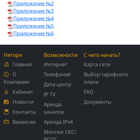
Приложение №2
Приложение №3
Приложение №4
Приложение №5
Приложение №6
Неторн
Возможности
С чего начать?
Главная
Интернет
Карта сети
О
Телефония
Выбор тарифного
Компании
плана
Дата центр
Кабинет
FAQ
IP TV
Новости
Документы
Аренда
Контакты
каналов
Вакансии
Аренда IPv4
Монтаж СКС/
ВОЛС