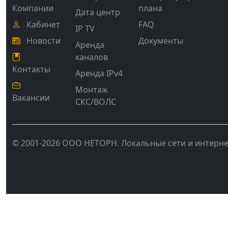
Компании
плана
Дата центр
Кабинет
FAQ
IP TV
Новости
Документы
Аренда
каналов
Контакты
Аренда IPv4
Монтаж
Вакансии
СКС/ВОЛС
© 2001-2026 ООО НЕТОРН. Локальные сети и интерне