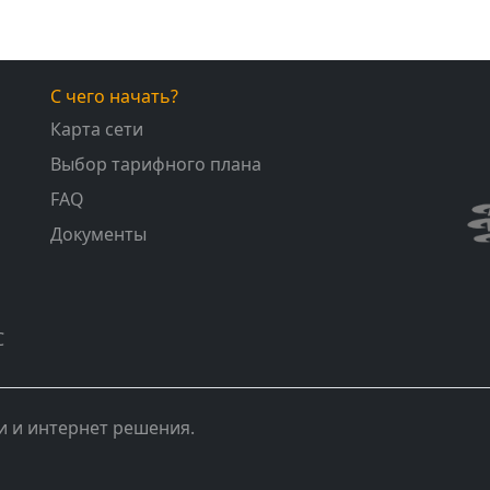
С чего начать?
Карта сети
Выбор тарифного плана
FAQ
Документы
С
и и интернет решения.