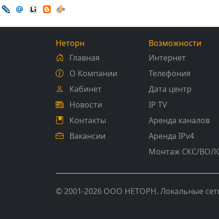
Неторн
Возможности
Главная
Интернет
О Компании
Телефония
Кабинет
Дата центр
Новости
IP TV
Контакты
Аренда каналов
Вакансии
Аренда IPv4
Монтаж СКС/ВОЛ
© 2001-2026 ООО НЕТОРН. Локальные сет