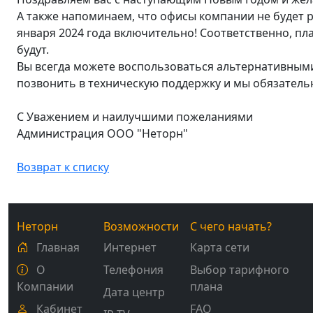
А также напоминаем, что офисы компании не будет ра
января 2024 года включительно! Соответственно, пл
будут.
Вы всегда можете воспользоваться альтернативными
позвонить в техническую поддержку и мы обязател
С Уважением и наилучшими пожеланиями
Администрация ООО "Неторн"
Возврат к списку
Неторн
Возможности
С чего начать?
Главная
Интернет
Карта сети
О
Телефония
Выбор тарифного
Компании
плана
Дата центр
Кабинет
FAQ