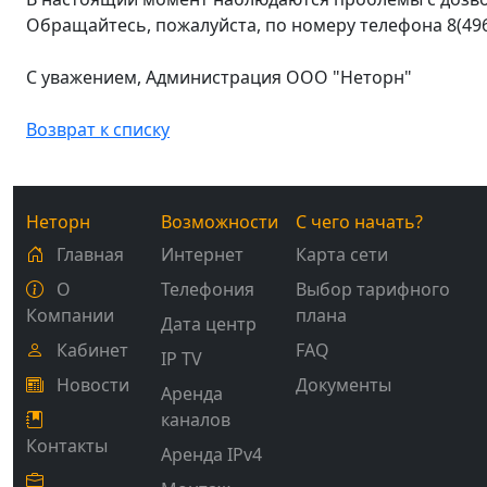
Обращайтесь, пожалуйста, по номеру телефона 8(496
С уважением, Администрация ООО "Неторн"
Возврат к списку
Неторн
Возможности
С чего начать?
Главная
Интернет
Карта сети
О
Телефония
Выбор тарифного
Компании
плана
Дата центр
Кабинет
FAQ
IP TV
Новости
Документы
Аренда
каналов
Контакты
Аренда IPv4