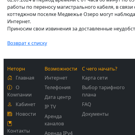
работы по переносу магистрального кабеля, в связи
коттеджном поселке Медвежье Озеро могут наблюдат
Интернет.
Приносим свои извинения за доставленные неудобс
Возврат к списку
Неторн
Возможности
С чего начать?
Главная
Интернет
Карта сети
О
Телефония
Выбор тарифного
Компании
плана
Дата центр
Кабинет
FAQ
IP TV
Новости
Документы
Аренда
каналов
Контакты
Аренда IPv4